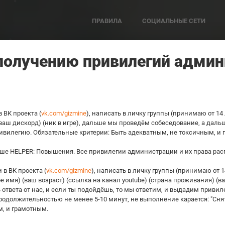
ПРАВИЛА
СОЦИАЛЬНЫЕ СЕТИ
получению привилегий адми
 ВК проекта (
vk.com/gizmine
), написать в личку группы (принимаю от 14 
ваш дискорд) (ник в игре), дальше мы проведëм собеседование, а дальш
ивилегию. Обязательные критерии: Быть адекватным, не токсичным, и 
е HELPER: Повышения. Все привилегии администрации и их права расп
в ВК проекта (
vk.com/gizmine
), написать в личку группы (принимаю от 1
ое имя) (ваш возраст) (ссылка на канал youtube) (страна проживания) (в
ответа от нас, и если ты подойдёшь, то мы ответим, и выдадим привил
 продолжительностью не менее 5-10 минут, не выполнение карается: "Сн
м, и грамотным.