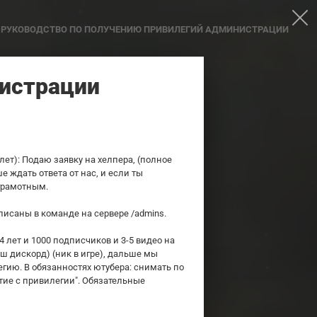
РУКОВОДСТВО ПО ПОЛУЧЕНИЮ ПРИВИЛЕГИЙ АДМИНИСТРАЦИИ
нистрации
лет): Подаю заявку на хелпера, (полное
е ждать ответа от нас, и если ты
грамотным.
исаны в команде на сервере /admins.
4 лет и 1000 подписчиков и 3-5 видео на
аш дискорд) (ник в игре), дальше мы
егию. В обязанностях ютубера: снимать по
ятие с привилегии". Обязательные