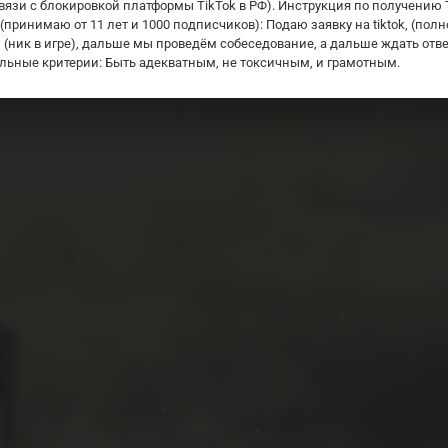
вязи с блокировкой платформы TikTok в РФ). Инструкция по получению 
 (принимаю от 11 лет и 1000 подписчиков): Подаю заявку на tiktok, (пол
) (ник в игре), дальше мы проведëм собеседование, а дальше ждать отве
льные критерии: Быть адекватным, не токсичным, и грамотным.