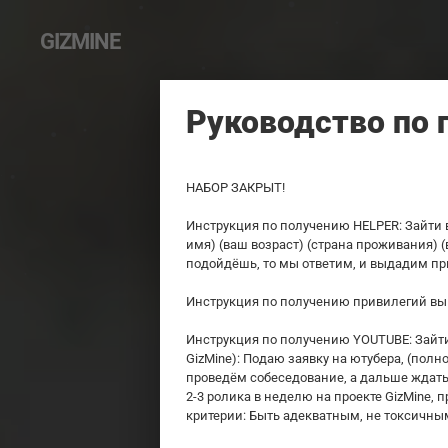
GIZMINE
Руководство по 
НАБОР ЗАКРЫТ!
Инструкция по получению HELPER: Зайти в
имя) (ваш возраст) (страна проживания) (
подойдёшь, то мы ответим, и выдадим пр
Инструкция по получению привилегий выш
Инструкция по получению YOUTUBE: Зайти 
GizMine): Подаю заявку на ютубера, (полн
проведëм собеседование, а дальше ждать 
2-3 ролика в неделю на проекте GizMine,
критерии: Быть адекватным, не токсичны